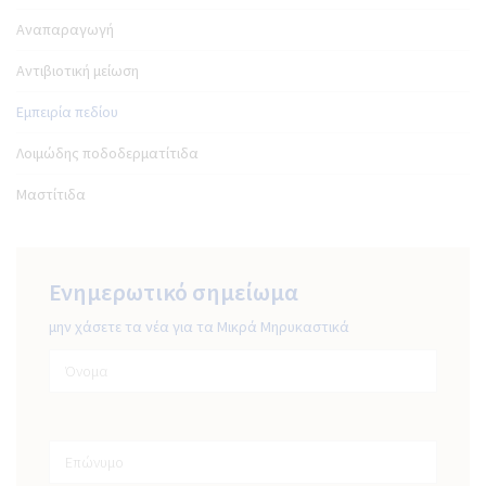
Αναπαραγωγή
Αντιβιοτική μείωση
Εμπειρία πεδίου
Λοιμώδης ποδοδερματίτιδα
Πρόγραμμα ελέγχου της
μαστίτιδας
Μαστίτιδα
Το 6-σημείων πρόγραμμα ελέγχου της
μαστίτιδας είναι ένα σύνολο δομημένων
μέτρων και πρακτικών, επικυρωμένων για τη
Ενημερωτικό σημείωμα
βελτίωση της υγείας του μαστού και της
ποιότητας του γάλακτος στις
μην χάσετε τα νέα για τα Μικρά Μηρυκαστικά
γαλακτοπαραγωγές εκμεταλλεύσεις.