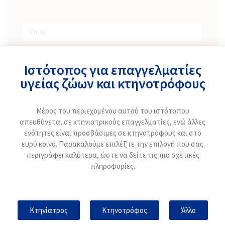
Ιστότοπος για επαγγελματίες
υγείας ζώων και κτηνοτρόφους
Έχω διαβάσει και συμφωνώ με την
πολιτική απορρήτου
Μέρος του περιεχομένου αυτού του ιστότοπου
και την
βασική πληροφόρηση για την προστασία
απευθύνεται σε κτηνιατρικούς επαγγελματίες, ενώ άλλες
ηλεκτρονικών δεδομένων
.
ενότητες είναι προσβάσιμες σε κτηνοτρόφους και στο
ευρύ κοινό. Παρακαλούμε επιλέξτε την επιλογή που σας
περιγράφει καλύτερα, ώστε να δείτε τις πιο σχετικές
πληροφορίες.
Εγγραφείτε στο newsletter
Κτηνίατρος
Κτηνοτρόφος
Άλλο
Έχω διαβάσει και συμφωνώ με την
πολιτική
απορρήτου
και την
βασική πληροφόρηση για την