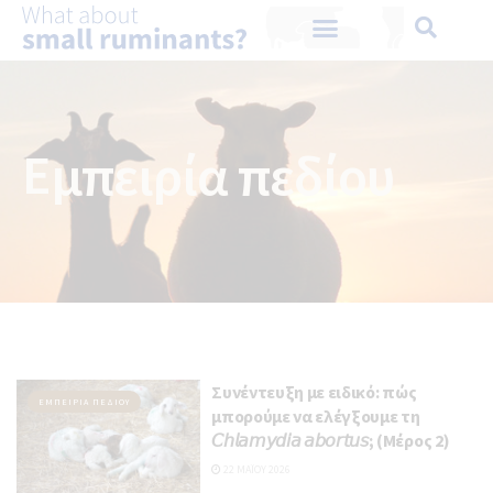
Εμπειρία πεδίου
Συνέντευξη με ειδικό: πώς
ΕΜΠΕΙΡΊΑ ΠΕΔΊΟΥ
μπορούμε να ελέγξουμε τη
𝘊𝘩𝘭𝘢𝘮𝘺𝘥𝘪𝘢 𝘢𝘣𝘰𝘳𝘵𝘶𝘴; (Μέρος 2)
22 ΜΑΪ́ΟΥ 2026