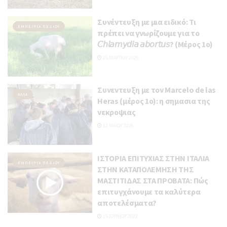
Συνέντευξη με μια ειδικό: Τι
ΕΜΠΕΙΡΊΑ ΠΕΔΊΟΥ
πρέπει να γνωρίζουμε για το
𝘊𝘩𝘭𝘢𝘮𝘺𝘥𝘪𝘢 𝘢𝘣𝘰𝘳𝘵𝘶𝘴? (Mέρος 1ο)
25 ΜΑΡΤΊΟΥ 2026
Συνεντευξη με τον Marcelo de las
AΛΛΆ
Heras (μέρος 1ο): η σημασια της
νεκροψιας
12 ΜΑΪ́ΟΥ 2026
ΙΣΤΟΡΙΑ ΕΠΙΤΥΧΙΑΣ ΣΤΗΝ ΙΤΑΛΙΑ
ΕΜΠΕΙΡΊΑ ΠΕΔΊΟΥ
ΣΤΗΝ ΚΑΤΑΠΟΛΕΜΗΣΗ ΤΗΣ
ΜΑΣΤΙΤΙΔΑΣ ΣΤΑ ΠΡΟΒΑΤΑ: Πώς
επιτυγχάνουμε τα καλύτερα
αποτελέσματα?
15 ΙΟΥΝΊΟΥ 2022