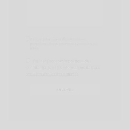
J'accepte de recevoir des notifications
promotionnelles ou informatives envoyées par
HIPRA
J'ai lu et j'accepte
la politique de
confidentialité
et les
informations de base
sur la protection des données
.