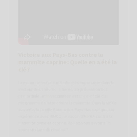
Victoire aux Pays-Bas contre la
mammite caprine : Quelle en a été la
clé ?
La mammite est une maladie très importante dans le
secteur des chèvres laitières. Sa prévention est
primordiale, et la vaccination est un point clé du
programme de lutte contre la mammite. Dans la vidéo
suivante, la famille Bouma des Pays-Bas explique son
expérience avec VIMCO, le vaccin d’HIPRA contre la
mammite ovine et caprine. Voulez-vous savoir s’ils
sont satisfaits du résultat ?