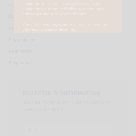
informations complémentaires. Vous pouvez consulter les
Le piétin
informations supplémentaires détaillées sur la protection des
données dans notre
Politique de confidentialité
.
Mammites
Pour plus d'informations, veuillez consulter notre
informations
Réduction des antibiotiques
détaillées sur la protection des données
.
Reproduction
Respiratoire
Respiratory
BULLETIN D'INFORMATION
NE MANQUEZ AUCUNE MISE À JOUR CONCERNANT
LES PETITS RUMINANTS