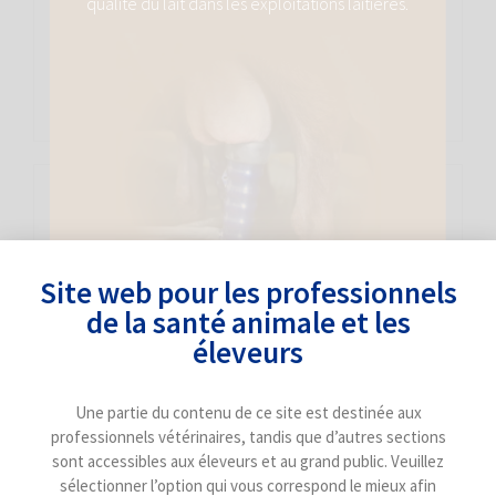
qualité du lait dans les exploitations laitières.
nous explique pourquoi il est important d’inclure ces
essais dans notre routine de prise en charge, quelles
sont les techniques dont nous disposons actuellement et
bien plus encore.
Site web pour les professionnels
de la santé animale et les
éleveurs
Une partie du contenu de ce site est destinée aux
professionnels vétérinaires, tandis que d’autres sections
Clostridiose chez les Ruminants
sont accessibles aux éleveurs et au grand public. Veuillez
sélectionner l’option qui vous correspond le mieux afin