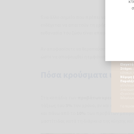
κτ
σ
Ένα άλλο σημείο που πρέπει να λαμβάνεται 
ενδέχεται να απαιτούν τη χρήση
αντιβιοτι
ευθανασία του ζώου είναι απαραίτητη.
Αν αποφασίσετε να θεραπεύσετε το ζώο, είν
ώστε να αποφευχθεί η εμφάνιση
μικροβιακ
Πόσα κρούσματα υπάρχ
Στα κοπάδια των
προβάτων κρεατοπαραγ
τάξεως του
3%
τον χρόνο, αν και έχουν αν
και πάνω από το
10%
των προβάτων μπορο
μαστίτιδας κατά τη διάρκεια της κύησης και τ