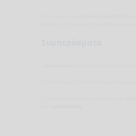
Όσον αφορά τις
υποκλινικές μαστίτιδες
, σ
από όλα τα πρόβατα επτά κοπαδιών και κ
Συμπεράσματα
–
Η μαστίτιδα
είναι η πηγή μεγάλων ζημιώ
– Είναι απαραίτητο να γνωρίζουμε
τον επιπ
– Είναι πάντα σκόπιμο να λαμβάνουμε
προλ
και ο
εμβολιασμός
.