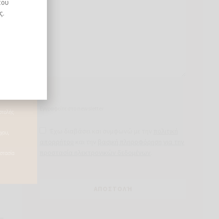
που
ς.
Εγγραφείτε στο newsletter
Έχω διαβάσει και συμφωνώ με την
πολιτική
απορρήτου
και την
βασική πληροφόρηση για την
προστασία ηλεκτρονικών δεδομένων
.
ς