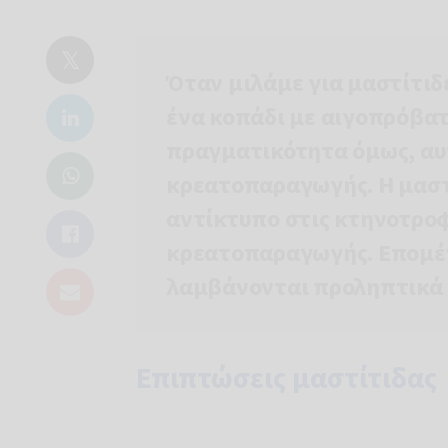
Όταν μιλάμε για μαστίτιδ
ένα κοπάδι με αιγοπρόβα
πραγματικότητα όμως, αυτ
Βασικέ
κρεατοπαραγωγής. Η μαστί
Ελεγκτή
Στόχοι:
Δ
αντίκτυπο στις κτηνοτρο
ειδήσεων,
Νόμιμη 
κρεατοπαραγωγής. Επομέν
Παραλή
αλληλογραφ
Δικαιώματ
λαμβάνονται προληπτικά μ
εξηγούνται
δεδομένων
Για περισ
Επιπτώσεις μαστίτιδας