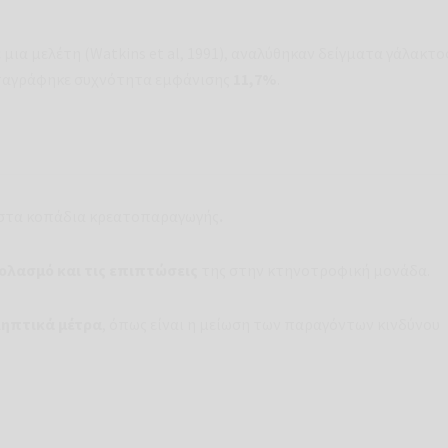
ε μια μελέτη (Watkins et al, 1991), αναλύθηκαν δείγματα γάλακτο
αταγράφηκε συχνότητα εμφάνισης
11,7%
.
ν στα κοπάδια κρεατοπαραγωγής
.
ολασμό και τις επιπτώσεις
της στην κτηνοτροφική μονάδα.
ηπτικά μέτρα
, όπως είναι η μείωση των παραγόντων κινδύνου