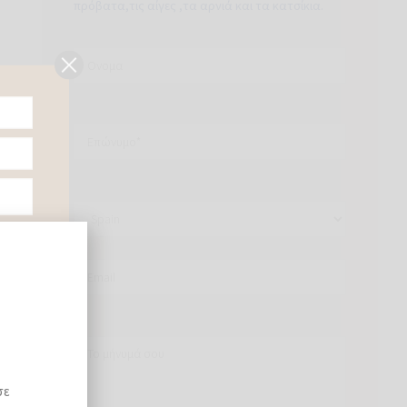
πρόβατα,τις αίγες ,τα αρνιά και τα κατσίκια.
.
σε