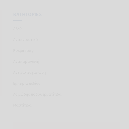
ΚΑΤΗΓΟΡΊΕΣ
Aλλά
Aναπνευστικά
Respiratory
στολής
Αναπαραγωγή
χου,
Αντιβιοτική μείωση
Εμπειρία πεδίου
οστασία
Λοιμώδης ποδοδερματίτιδα
Μαστίτιδα