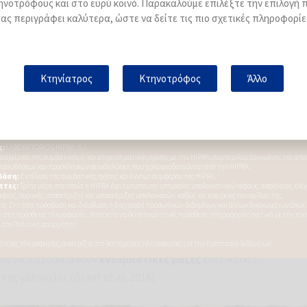
ηνοτρόφους και στο ευρύ κοινό. Παρακαλούμε επιλέξτε την επιλογή 
ας περιγράφει καλύτερα, ώστε να δείτε τις πιο σχετικές πληροφορίε
υπόψη είναι οι
θεραπείες
.
Ορισμένα κλινικά κρούσματα
κών και αντιφλεγμονωδών
, αν και στα σοβαρά κρούσματα η
Κτηνίατρος
Κτηνοτρόφος
Άλλο
αι απαραίτητο να καθορίσετε το καλύτερο
σχέδιο θεραπείας
,
ών αντοχών
.
ουν;
ωγής
, έχει παρατηρηθεί επιπολασμός κλινικών κρουσμάτων τη
αφερθεί κρούσματα σε κοπάδια με επιπολασμό
9%
. Επιπλέον, έως
ύν να παρουσιάσουν
ενδομαστικές μάζες
ενδεικτικές
ης γαλουχίας (Grant et al, 2016).