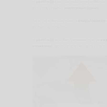
Η
μαστίτιδα
είναι μία πολύ συχνή ασθένεια
αιτία της μεγάλων
οικονομικών ζημιών
.
Τα κύρια παθογόνα είναι οι
σταφυλόκοκκοι
αριθμού κρουσμάτων.
Η
μαστίτιδα
συνήθως παρουσιάζεται με
υπε
υποκλινικά
κρούσματα, αν και αυτά είναι π