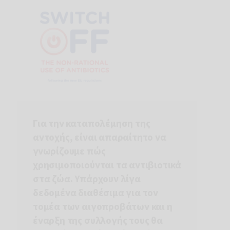
Για την καταπολέμηση της
αντοχής, είναι απαραίτητο να
γνωρίζουμε πώς
χρησιμοποιούνται τα αντιβιοτικά
Εγγραφείτε στο newsletter
στα ζώα. Υπάρχουν λίγα
Έχω διαβάσει και συμφωνώ με την
πολιτική
δεδομένα διαθέσιμα για τον
απορρήτου
και την
βασική πληροφόρηση για την
προστασία ηλεκτρονικών δεδομένων.
τομέα των αιγοπροβάτων και η
έναρξη της συλλογής τους θα