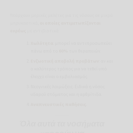
Υπάρχουν μερικές μελέτες για τις νόσους σε μικρά
μηρυκαστικά,
οι οποίες αντιμετωπίζονται
ευρέως
με αντιβιοτικά:
Χωλότητα
: μπορεί να αντιπροσωπεύει
πάνω από το
60%
των θεραπειών.
Ενζωοτική αποβολή προβάτων
: αν και
ο καλύτερος τρόπος για να τεθεί υπό
έλεγχο είναι ο εμβολιασμός.
Νεογνικές λοιμώξεις: Ειδικά η νόσος
υδαρού στόματος και η αρθρίτιδα.
Αναπνευστικές παθήσεις
.
Όλα αυτά τα νοσήματα