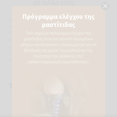
σε άλλα είδη.
Αυτό μπορεί να περιλαμβάνει την ακατάλληλη
χρήση αντιμικροβιακών παραγόντων και τη
διευκόλυνση της ανάπτυξης
αντοχής
, καθώς είναι
δύσκολο να προσδιοριστεί η κατάλληλη δόση, το
χρονοδιάγραμμα και η περίοδος αναμονής, ούτε
είναι γνωστό με βεβαιότητα αν η
αποτελεσματικότητα θα είναι η ίδια.
Τι χρειαζόμαστε;
Πρέπει να ενθαρρυνθεί η συλλογή
δεδομένων για τη χρήση αντιβιοτικών