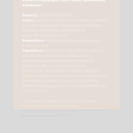
Fiona Lovatt, Jennifer Duncan, Davinia Hindeand, Lis King.
Industry guidance document for veterinary surgeons and
farmers on responsible use of antibiotics in sheep. RUMA
2019.
Fiona Lovatt, Jennifer Duncan, Davinia Hinde. Responsible
use of antibiotics on sheep farms: application at farm level.
In practice, 2019.
Peers Davies, John G Remnant, Martin J Green, Emily
Gascoigne, Nick Gibbon, Robert Hyde, Jack R Porteous,
Kiera Schubert, Fiona Lovatt, Alexander Corbishley.
Quantitative analysis of antibiotic usage in British sheep
flocks. Veterinary Record, 2017.
Lauren K. Landfried, Ellen K. Barnidge, Patrick Pithua, Roger
D. Lewis, Jonathan A. Jacoby, Christopher C. King and
Carole R. Baskin. Antibiotic Use on Goat Farms: An
Investigation of Knowledge, Attitudes, and Behaviors of
Missouri Goat Farmers. MDPI 2018.