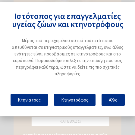
στα μικρά μηρυκαστικά.
Να δημιουργηθούν ειδικά διαγνωστικά
Ιστότοπος για επαγγελματίες
και θεραπευτικά πρωτόκολλα για τα
υγείας ζώων και κτηνοτρόφους
αιγοπρόβατα.
Να προωθηθούν προληπτικά μέτρα
Μέρος του περιεχομένου αυτού του ιστότοπου
όπως η βιοασφάλεια, η καλή διαχείριση
απευθύνεται σε κτηνιατρικούς επαγγελματίες, ενώ άλλες
ενότητες είναι προσβάσιμες σε κτηνοτρόφους και στο
και ο εμβολιασμός.
ευρύ κοινό. Παρακαλούμε επιλέξτε την επιλογή που σας
περιγράφει καλύτερα, ώστε να δείτε τις πιο σχετικές
πληροφορίες.
Η συγγραφή του άρθρου έγινε από την
Tania Perálvarez Puerta. Υπεύθυνη Εταιρικών
Προϊόντων, Μονάδα Μικρών Μηρυκαστικών –
Κτηνίατρος
Κτηνοτρόφος
Άλλο
HIPRA