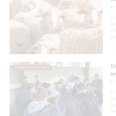
12
En 
cen
en
gra
En
EXPERIENCIA DE CAMPO
im
12
En 
cat
Zar
nec