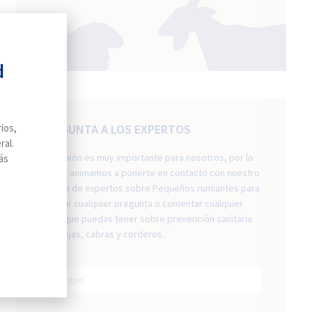
d
das
PREGUNTA A LOS EXPERTOS
ios,
ral.
Tu opinión es muy importante para nosotros, por lo
ás
e
que te animamos a ponerte en contacto con nuestro
equipo de expertos sobre Pequeños rumiantes para
realizar cualquier pregunta o comentar cualquier
duda que puedas tener sobre prevención sanitaria
en ovejas, cabras y corderos.