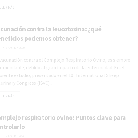
LEER MÁS
cunación contra la leucotoxina: ¿qué
neficios podemos obtener?
 DE MAYO DE 2026
 vacunación contra el Complejo Respiratorio Ovino, es siempre
comendable, debido al gran impacto de la enfermedad. En el
uiente estudio, presentado en el 10º International Sheep
erinary Congress (ISVC)...
LEER MÁS
grama de control de
itis
mplejo respiratorio ovino: Puntos clave para
ntrolarlo
o programa de control de mastitis
untos es un conjunto de medidas y
 DE MAYO DE 2026