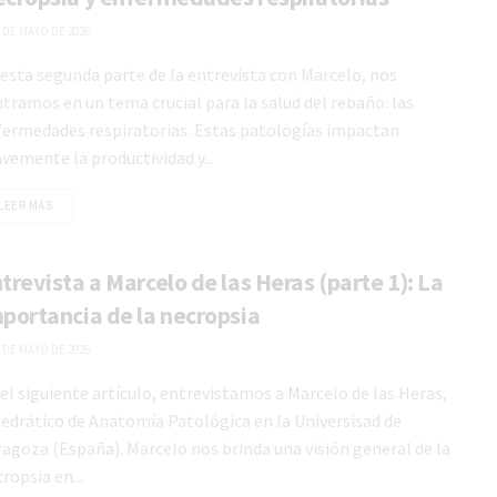
 DE MAYO DE 2026
esta segunda parte de la entrevista con Marcelo, nos
tramos en un tema crucial para la salud del rebaño: las
fermedades respiratorias. Estas patologías impactan
vemente la productividad y...
LEER MÁS
trevista a Marcelo de las Heras (parte 1): La
portancia de la necropsia
 DE MAYO DE 2026
el siguiente artículo, entrevistamos a Marcelo de las Heras,
edrático de Anatomía Patológica en la Universisad de
agoza (España). Marcelo nos brinda una visión general de la
ropsia en...