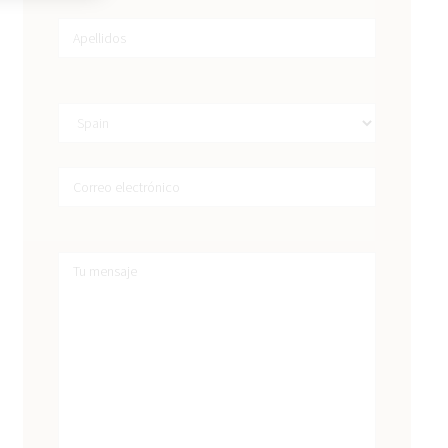
s e
ía, correo,
explica en
lítica de