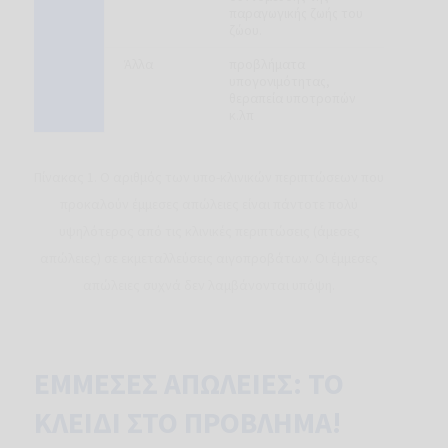
παραγωγικής ζωής του
ζώου.
Άλλα
προβλήματα
υπογονιμότητας,
θεραπεία υποτροπών
κ.λπ
Πίνακας 1. Ο αριθμός των υπο-κλινικών περιπτώσεων που
προκαλούν έμμεσες απώλειες είναι πάντοτε πολύ
υψηλότερος από τις κλινικές περιπτώσεις (άμεσες
απώλειες) σε εκμεταλλεύσεις αιγοπροβάτων. Οι έμμεσες
απώλειες συχνά δεν λαμβάνονται υπόψη.
ΕΜΜΕΣΕΣ ΑΠΩΛΕΙΕΣ: ΤΟ
ΚΛΕΙΔΙ ΣΤΟ ΠΡΟΒΛΗΜΑ!