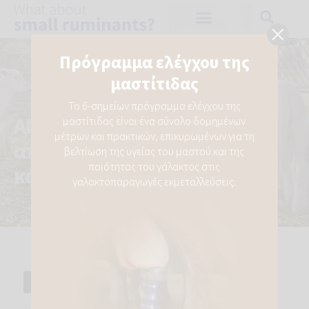
Πρόγραμμα ελέγχου της
μαστίτιδας
Το 6-σημείων πρόγραμμα ελέγχου της
ΑΝΑΠΝΕΥΤΙΚΑ ΠΡΟΒΛΗΜΑΤΑ:
μαστίτιδας είναι ένα σύνολο δομημένων
μέτρων και πρακτικών, επικυρωμένων για τη
απλώς άλλο ένα πρόβλημα ή
βελτίωση της υγείας του μαστού και της
ποιότητας του γάλακτος στις
κάτι πιο σοβαρό;
γαλακτοπαραγωγές εκμεταλλεύσεις.
21 ΟΚΤΩΒΡΊΟΥ, 2020