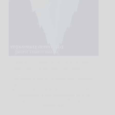
Εικόνα 2. Οι ασθένειες του αναπνευστικού
ακολουθούν το φαινόμενο του παγόβουνου:
σημειώνονται μόνο οι κλινικές περιπτώσεις (ζώα με
συμπτώματα: βήχας, δυσκολία στην αναπνοή,
πυρετός κ.λπ.), που αντιπροσωπεύουν ένα πολύ
μικρό μέρος του προβλήματος και οι υπο-κλινικές
περιπτώσεις (χωρίς συμπτώματα αλλά με
προσβεβλημένη αναπνευστική οδό) παραμένουν
απαρατήρητες.