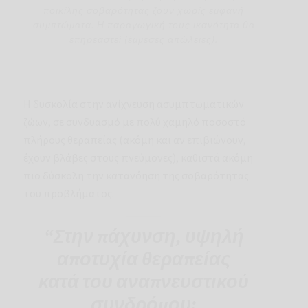
ποικίλης σοβαρότητας ζουν χωρίς εμφανή
συμπτώματα. Η παραγωγική τους ικανότητα θα
επηρεαστεί (έμμεσες απώλειες).
Η δυσκολία στην ανίχνευση ασυμπτωματικών
ζώων, σε συνδυασμό με πολύ χαμηλό ποσοστό
πλήρους θεραπείας (ακόμη και αν επιβιώνουν,
έχουν βλάβες στους πνεύμονες), καθιστά ακόμη
πιο δύσκολη την κατανόηση της σοβαρότητας
του προβλήματος.
“Στην πάχυνση, υψηλή
αποτυχία θεραπείας
κατά του αναπνευστικού
συνδρόμου: