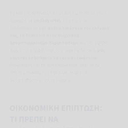
Το κόστος ασθενειών όπως αυτή μπορεί να είναι
δύσκολο να
υπολογιστεί
, το οποίο, σε
συνδυασμό με
την πολυπλοκότητα του ελέγχου
της, τη δυσκολία στην ανίχνευση
ασυμπτωματικών περιπτώσεων
και την υψηλή
συχνότητα εμφάνισης στις εκμεταλλεύσεις,
μας
οδηγούν εσφαλμένα να την υποτιμήσουμε
,
θεωρώντας ότι το πρόβλημα είναι κάτι με το
οποίο μπορούμε να ζήσουμε , χωρίς να
προσπαθήσουμε να το λύσουμε.
ΟΙΚΟΝΟΜΙΚΗ ΕΠΙΠΤΩΣΗ:
ΤΙ ΠΡΕΠΕΙ ΝΑ