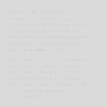
Αυτές οι απώλειες προκύπτουν από
ασυμπτωματικά ζώα (υπο-κλινικές περιπτώσεις). Το
ποσοστό αυτών των περιπτώσεων σε σύγκριση με
συμπτωματικά περιστατικά είναι τεράστιο. Η
διάγνωσή τους είναι περίπλοκη και απαιτεί μετά τη
σφαγή εξέταση, η οποία κανονικά διεξάγεται στο
σφαγείο (
L.S.B. Mellau
et al. 2010)
.
Εδώ μπορούμε να δούμε τον πραγματικό αντίκτυπο
που έχει η αναπνευστική νόσος σε μια εκτροφή. Σε
μελέτες σφαγείων, παρατηρήθηκε ότι το 28% των
παχυνόμενων αρνιών (
McRae et al. 2016
)
και το
49% των υγιών ενηλίκων ζώων (L.M. Ferrer, 2018)
που σφάζονται για κατανάλωση είχαν
πνευμονικές αλλοιώσεις.