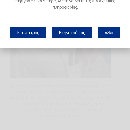
περιγράφει καλύτερα, ώστε να δείτε τις πιο σχετικές
πληροφορίες.
Κτηνίατρος
Κτηνοτρόφος
Άλλο
Εικόνα 3. Κτηνιατρική επιθεώρηση στο σφαγείο. Η
κατάσχεση των πνευμόνων λόγω βλαβών μπορεί
να υπερβαίνει το 10% σε μια παρτίδα υγιών αρνιών
/ κατσικιών. Αυτά τα ζώα προφανώς χωρίς
συμπτώματα φτάνουν σε βάρος σφαγής σε
μεταγενέστερη ηλικία.