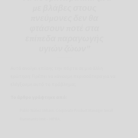
με βλάβες στους
πνεύμονες δεν θα
φτάσουν ποτέ στα
επίπεδα παραγωγής
υγιών ζώων”
Αυτό ανοίγει επίσης την πόρτα σε μια άλλη
ερώτηση: Πρέπει να κάνουμε περισσότερα για να
ελέγξουμε αυτό το πρόβλημα;
Το άρθρο γράφτηκε από:
Pablo Núñez Ulibarri. Corporate Product Manager Small
Ruminants Unit – HIPRA.