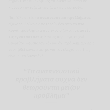
σημαντικές οικονομικές απώλειες και θέτει σε
κίνδυνο την ευζωία των ζώων στις εκτροφές.
Παρ ‘όλα αυτά, τα
αναπνευστικά προβλήματα
εξακολουθούν να αποτελούν ένα από τα
πιο
κοινά
προβλήματα που εντοπίζονται
σε αυτές
τις εγκαταστάσεις
. Κάπως περίεργα, συχνά
θεωρείται «φυσιολογικό» και όχι πρόβλημα, χωρίς
να ληφθεί κανένα μέτρο για τον έλεγχό του. Πώς
είναι αυτό δυνατόν?.
“Τα αναπνευστικά
προβλήματα συχνά δεν
θεωρούνται μείζον
πρόβλημα”