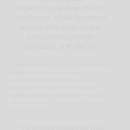
περισσότερο από το 80%
επιβιώνει, αλλά λιγότερο
από το 20% είναι χωρίς
πνευμονική βλάβη
(Gonzalez, J.M. 2015)”
Το
υψηλό ποσοστό
των ζώων με
αναπνευστικές
βλάβες
στις εκτροφές (με και χωρίς
συμπτώματα) και η αντίστοιχη μείωση της
παραγωγής τους μας δίνει μια ιδέα για τον
τεράστιο οικονομικό αντίκτυπο
που προκαλεί
και απαντά στο ερώτημα εάν αυτό είναι απλώς
άλλο ένα πρόβλημα…
“Τα ασυμπτωματικά ζώα