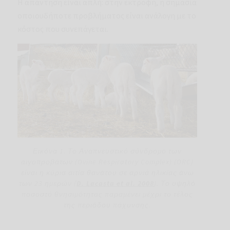
Η απάντηση είναι απλή: στην εκτροφή, η σημασία
οποιουδήποτε προβλήματος είναι ανάλογη με το
κόστος που συνεπάγεται.
Εικόνα 1. Το Αναπνευστικό σύνδρομο των
αιγοπροβάτων (Ovine Respiratory Complex) (ORC)
είναι η κύρια αιτία θανάτου σε αρνιά ηλικίας άνω
των 23 ημερών (
D. Lacasta et al. 2008
). Το υψηλό
ποσοστό θνησιμότητας παραμένει μέχρι το τέλος
της περιόδου πάχυνσης.