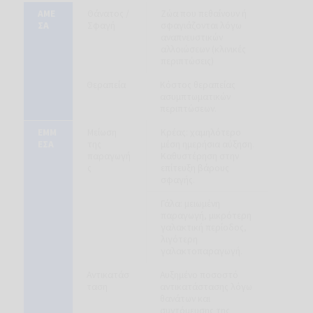
ΑΜΕ
Θάνατος /
Ζώα που πεθαίνουν ή
ΣΑ
Σφαγή
σφαγιάζονται λόγω
αναπνευστικών
αλλοιώσεων (κλινικές
περιπτώσεις)
Θεραπεία
Κόστος θεραπείας
ασυμπτωματικών
περιπτώσεων.
ΕΜΜ
Μείωση
Κρέας: χαμηλότερο
ΕΣΑ
της
μέση ημερήσια αύξηση.
παραγωγή
Καθυστέρηση στην
ς
επίτευξη βάρους
σφαγής.
Γάλα: μειωμένη
παραγωγή, μικρότερη
γαλακτική περίοδος,
λιγότερη
γαλακτοπαραγωγή.
Αντικατάσ
Αυξημένο ποσοστό
ταση
αντικατάστασης λόγω
θανάτων και
συντόμευσης της