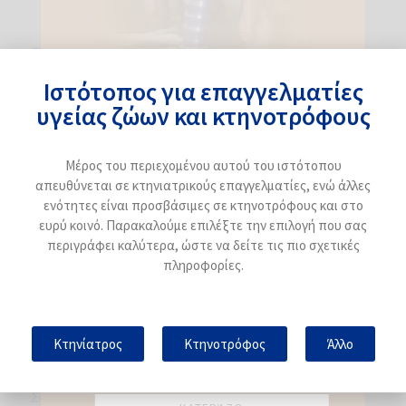
αντίστοιχα.
Συμπεράσματα
Ιστότοπος για επαγγελματίες
υγείας ζώων και κτηνοτρόφους
Για να υπολογίσουμε την απόδοση επένδυσης του
εμβολιασμού κατά της μαστίτιδας, πρέπει να
Μέρος του περιεχομένου αυτού του ιστότοπου
λάβουμε υπόψη τα βραχυπρόθεσμα και
απευθύνεται σε κτηνιατρικούς επαγγελματίες, ενώ άλλες
μακροπρόθεσμα οφέλη όσον αφορά τις
ενότητες είναι προσβάσιμες σε κτηνοτρόφους και στο
βελτιώσεις παραγωγής, υγείας και ευημερίας.
ευρύ κοινό. Παρακαλούμε επιλέξτε την επιλογή που σας
περιγράφει καλύτερα, ώστε να δείτε τις πιο σχετικές
Ο εμβολιασμός του κοπαδιού κατά
πληροφορίες.
της μαστίτιδας είναι ένα μέτρο που
βελτιώνει την κερδοφορία της
Εγγραφείτε στο newsletter
κτηνοτροφικής μονάδας
Κτηνίατρος
Κτηνοτρόφος
Άλλο
Έχω διαβάσει και συμφωνώ με την
πολιτική
απορρήτου
και την
βασική πληροφόρηση για την
προστασία ηλεκτρονικών δεδομένων.
Συντάκτρια άρθρου: