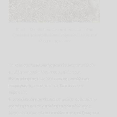
Εικ. 1 – Ο εμβολιασμός κατά της μαστίτιδας
αποφέρει πολυάριθμα οικονομικά οφέλη με τον
έλεγχο της νόσου
Τα κρούσματα
κλινικής μαστίτιδας
αποτελούν
μεγάλη ανησυχία λόγω της υψηλής τους
θνησιμότητας
(έως 90%)
και της απώλειας
παραγωγής
, εκτός από τις
δαπάνες
για
θεραπείες.
Η υποκλινική μαστίτιδα
επηρεάζει σοβαρά την
ποσότητα και την ποιότητα του γάλακτος
.
Μπορεί να προκαλέσει
απώλεια της τάξεως του