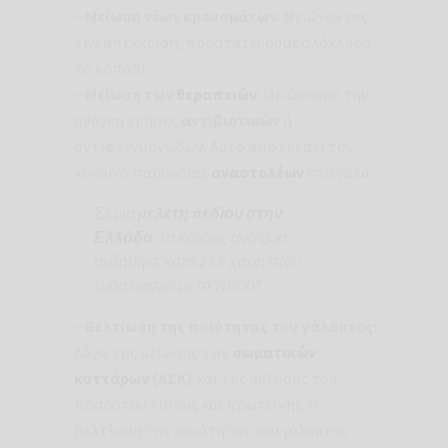
–
Μείωση νέων κρουσμάτων
: Μειώνοντας
την απέκκριση, προστατεύουμε ολόκληρο
το κοπάδι.
–
Μείωση των
θεραπειών
: Μειώνουμε την
ανάγκη χρήσης
αντιβιοτικών
ή
αντιφλεγμονωδών. Αυτό αποτρέπει τον
κίνδυνο παρουσίας
αναστολέων
στο γάλα.
Σε μια
μελέτη πεδίου στην
Ελλάδα
, το κέρδος ανά ζώο
αυξήθηκε κατά 21 € χάρη στον
εμβολιασμό με το VIMCO®
–
Βελτίωση της ποιότητας του γάλακτος:
Λόγω της μείωσης των
σωματικών
κυττάρων
(ΑΣΚ)
και της αύξησης του
ποσοστού λίπους και πρωτεΐνης. Η
βελτίωση της ποιότητας του γάλακτος