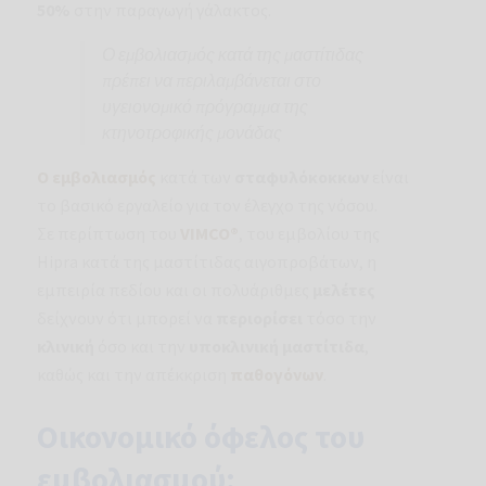
50%
στην παραγωγή γάλακτος.
Ο εμβολιασμός κατά της μαστίτιδας
πρέπει να περιλαμβάνεται στο
υγειονομικό πρόγραμμα της
κτηνοτροφικής μονάδας
Ο εμβολιασμός
κατά των
σταφυλόκοκκων
είναι
το βασικό εργαλείο για τον έλεγχο της νόσου.
Σε περίπτωση του
VIMCO®
, του εμβολίου της
Hipra κατά της μαστίτιδας αιγοπροβάτων, η
εμπειρία πεδίου και οι πολυάριθμες
μελέτες
δείχνουν ότι μπορεί να
περιορίσει
τόσο την
κλινική
όσο και την
υποκλινική μαστίτιδα
,
καθώς και την απέκκριση
παθογόνων
.
Οικονομικό όφελος του
εμβολιασμού: