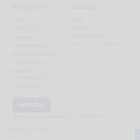
Σελίδες
Κατηγορίες
Blog
Aλλά
Βίντεο
Aναπνευστικά
Σχετικά με εμάς
Respiratory
Επικοινωνήστε μαζί μας
Αναπαραγωγή
Αντιβιοτική μείωση
Εμπειρία πεδίου
Λοιμώδης
ποδοδερματίτιδα
Μαστίτιδα
HIPRA ©2026 Ολα τα δικαιώματα διατηρούνται
ΠΟΛΙΤΙΚΉ ΓΙΑ ΤΑ COOKIE
TERMS OF USE