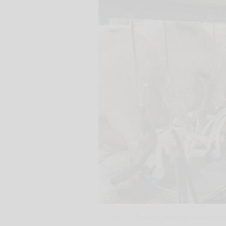
Εικ. 2. Τα ζώα με καλή διάπλασ