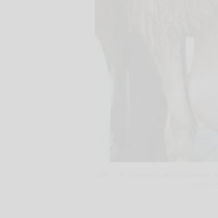
Εικ. 1. Η επένδυση σε στρατηγικές
συνδέετα