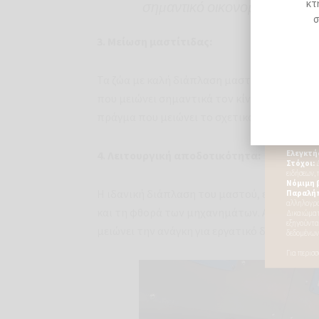
κτ
σημαντικό οικονομικό όφελος
σ
3. Μείωση μαστίτιδας:
Τα ζώα με καλή διάπλαση μαστού είναι λιγό
που μειώνει σημαντικά τον κίνδυνο
μαστίτι
πράγμα που μειώνει το σχετικό κόστος και 
4. Λειτουργική αποδοτικότητα:
Η ιδανική διάπλαση του μαστού, ειδικά των
και τη φθορά των μηχανημάτων. Αυτό βελτι
μειώνει την ανάγκη για εργατικό δυναμικό.