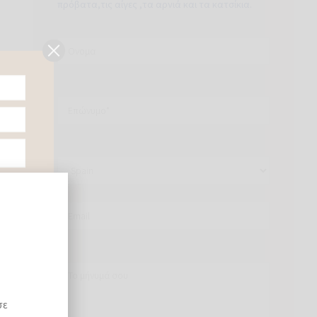
πρόβατα,τις αίγες ,τα αρνιά και τα κατσίκια.
σε