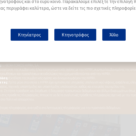
ηνοτρόφους και στο ευρύ κοινό. Παρακαλούμε επιλέξτε την επιλογή 
 σε ένα αγρόκτημα.
ας περιγράφει καλύτερα, ώστε να δείτε τις πιο σχετικές πληροφορίε
τερο πιθανό να υποστούν
τραυματισμούς και λοιμώξεις
, γεγονό
Κτηνίατρος
Κτηνοτρόφος
Άλλο
δας
. Αυτό συνεπάγεται χαμηλότερη ανάγκη για θεραπείες,
συμβάλλει στη μείωση της χρήσης αντιβιοτικών.
θηλών
, διευκολύνει το
άρμεγμα
και μειώνει τον χρόνο εργασίας
ώνει την αποδοτικότητα της κτηνοτροφικής μονάδας και