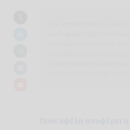
Στις κτηνοτροφικές μονάδ
κερδοφορία εξαρτάται σε μ
τη μείωση του κόστους. Η γε
Βασικέ
αλλά βελτιστοποιεί ολόκληρ
Ελεγκτή
Στόχοι:
Δ
εξαιρετικά αποτελέσματα ό
ειδήσεων,
Νόμιμη 
ρουτίνα αρμέγματος, την υγι
Παραλή
αλληλογραφ
Δικαιώματ
εξηγούνται
δεδομένων
Για περισ
Ποια οφέλη αποφέρει η 