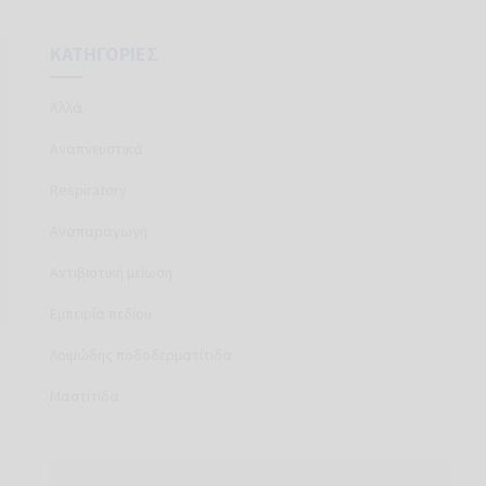
ΚΑΤΗΓΟΡΊΕΣ
Aλλά
Aναπνευστικά
Respiratory
στολής
Αναπαραγωγή
χου,
Αντιβιοτική μείωση
Εμπειρία πεδίου
οστασία
Λοιμώδης ποδοδερματίτιδα
Μαστίτιδα