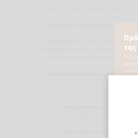
Οι μαστοί με άριστη διάπλαση οδηγούν σε:
1. Αύξηση της παραγωγής και της ποιότητ
Η
μορφολογία
του μαστού επηρεάζει άμεσα
παραγωγή
. Επιπλέον, τα ζώα με άριστους
χαμηλότερους βακτηριολογικούς δείκτες, γ
2. Μεγαλύτερη παραγωγική μακροζωία:
Τα αιγοπρόβατα με καλή διάπλαση μαστού 
αυξάνει την απόδοση της επένδυσης, καθώς
υγείας. Η
κακή διάπλαση του μαστού
εντείν
αποτέλεσμα την αύξηση του κόστους αντικ
Η γενετική επιλογή ζώων με 
κ