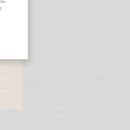
που
ς.
ς
Εγγραφείτε στο newsletter
Έχω διαβάσει και συμφωνώ με την
πολιτική
απορρήτου
και την
βασική πληροφόρηση για την
προστασία ηλεκτρονικών δεδομένων
.