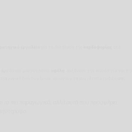
ρατηγικό εργαλείο
για τη βελτίωση της
κερδοφορίας
στα
.
ν άμεσα και μακροχρόνια
οφέλη
: αυξάνουν την ποσότητα και τη
αραγωγική ζωή των ζώων, μειώνουν τη συχνότητα εμφάνισης
αι το πιο παραγωγικό, αλλά αυτό που προσφέρει
κτηνοτρόφο.