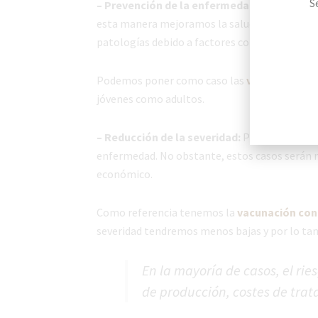
S
– Prevención de la enfermedad:
los programa
esta manera mejoramos la salud y bienestar d
patologías debido a factores como la mortali
Podemos poner como caso las
vacunas clost
jóvenes como adultos.
Informa
– Reducción de la severidad:
Por diversas ca
Respons
enfermedad. No obstante, estos casos serán m
Propósi
económico.
invitacion
Fundame
Destinat
servicios 
Como referencia tenemos la
vacunación con
Derechos: 
la informa
severidad tendremos menos bajas y por lo ta
Privacida
Para obten
En la mayoría de casos, el ri
de producción, costes de tr