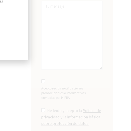
ás
De
e
o
s e
ía, correo,
explica en
Acepto recibir notificaciones
lítica de
promocionales o informativas
enviadas por HIPRA
He leido y acepto la
Política de
privacidad
y la
información básica
sobre protección de datos
.