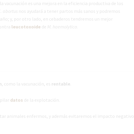
la vacunación es una mejora en la eficiencia productiva de los
. abortus
nos ayudará a tener partos más sanos y podremos
año; y, por otro lado, en cebaderos tendremos un mejor
ontra
leucotoxoide
de
M. haemolytica
.
n
, como la vacunación, es
rentable
.
pilar
datos
de la explotación.
atar animales enfermos, y además evitaremos el impacto negativo