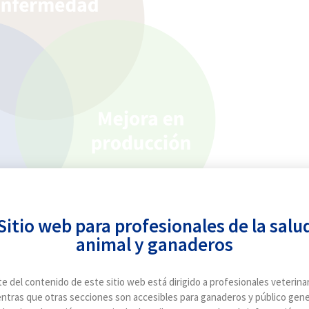
grama de control de
itis
o programa de control de mastitis
untos es un conjunto de medidas y
as estructuradas, validadas para
 la salud de la ubre y la calidad
leche en las explotaciones
as.
Sitio web para profesionales de la salu
animal y ganaderos
 de la vacunación con impacto económico positivo.
Acepto recibir notificaciones
promocionales o informativas envia
te del contenido de este sitio web está dirigido a profesionales veterinar
por HIPRA
ntras que otras secciones son accesibles para ganaderos y público gene
He leído y acepto la
Política de