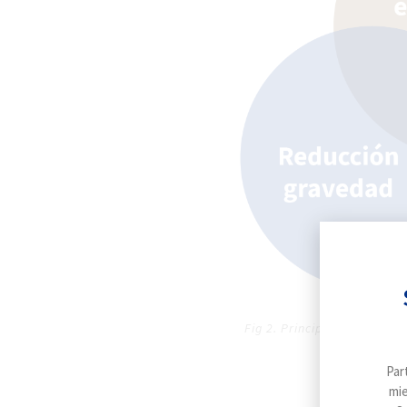
Pro
mast
Nuestr
en 6 p
práctic
mejorar
de la 
lecher
Fig 2. Principales efectos
Par
mie