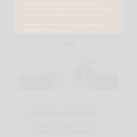
datos personales y otros derechos, tal como se explica en la
He leido y acepto la
Política de
información adicional. Puede ver la información adicional detallada
sobre la protección de datos en nuestra
Política de Privacidad
.
privacidad
y la
información básica
sobre protección de datos
.
Para obtener más información, consulte nuestra información
detallada sobre
Protección de datos.
PREGUNTA A LOS EXPERTOS
Tu opinión es muy importante para
nosotros, por lo que te animamos a