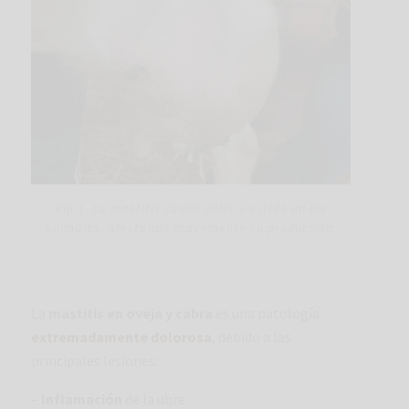
Fig 1. La mastitis causa dolor y estrés en los
animales, afectando gravemente su producción.
La
mastitis en oveja y cabra
es una patología
extremadamente dolorosa
, debido a las
principales lesiones:
–
Inflamación
de la ubre