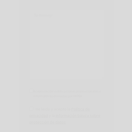
Acepto recibir notificaciones promocionales o
informativas enviadas por HIPRA
He leido y acepto la
Política de
privacidad
y la
información básica sobre
protección de datos
.