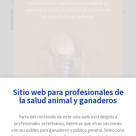
estructuradas, validadas para mejorar la
salud de la ubre y la calidad de la leche en
Selección genética: pilar clave para la salud de
las explotaciones lecheras.
la ubre
24 de abril de 2026
CATEGORÍAS
Experiencia de campo
Mastitis
Otras enfermedades ovino y caprino
Sitio web para profesionales de
Pedero
la salud animal y ganaderos
Reducción de antibióticos
Parte del contenido de este sitio web está dirigido a
Reproductivo
profesionales veterinarios, mientras que otras secciones
son accesibles para ganaderos y público general. Seleccione
Respiratorio