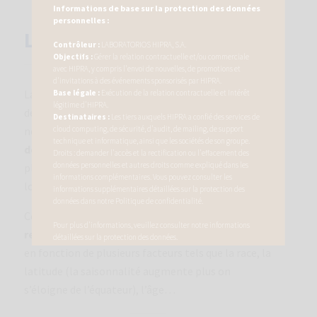
Informations de base sur la protection des données
personnelles :
LE « PROBLÈME » …
Contrôleur :
LABORATORIOS HIPRA, S.A.
Objectifs :
Gérer la relation contractuelle et/ou commerciale
avec HIPRA, y compris l'envoi de nouvelles, de promotions et
d'invitations à des événements sponsorisés par HIPRA.
La photopériode contrôle le cycle de reproduction
Base légale :
Exécution de la relation contractuelle et Intérêt
légitime d'HIPRA.
des petits ruminants. En termes de reproduction,
Destinataires :
Les tiers auxquels HIPRA a confié des services de
cloud computing, de sécurité, d'audit, de mailing, de support
nous parlons de
période d’accouplement
technique et informatique, ainsi que les sociétés de son groupe.
défavorable
(anœstrus) lorsque les jours sont
Droits : demander l'accès et la rectification ou l'effacement des
données personnelles et autres droits comme expliqué dans les
plus longs et de période d’accouplement favorable
informations complémentaires. Vous pouvez consulter les
lorsqu’ils raccourcissent.
informations supplémentaires détaillées sur la protection des
données dans notre
Politique de confidentialité
.
Cela entraînera une
saisonnalité de la
Pour plus d'informations, veuillez consulter notre
informations
reproduction
qui peut être plus ou moins marquée
détaillées sur la protection des données
.
en fonction de plusieurs facteurs tels que la race, la
latitude (la saisonnalité augmente plus on
s’éloigne de l’équateur), l’âge…