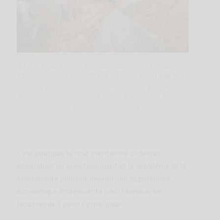
Photo
3. Division du troupeau en lots en fonction de
l’accouplement (femelles gestantes, ayant mis bas,
non gestantes) : pratique courante pour les
troupeaux avec multiples mises bas par an. Facilite
la gestion du troupeau.
C’est pourquoi le coût mentionné ci-dessus
deviendrait un investissement et le problème de la
saisonnalité pourrait devenir une opportunité
économique intéressante pour l’éleveur, en
fonction de 3 points principaux :