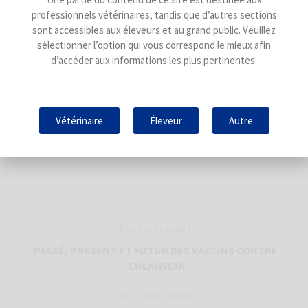
étude approfondie et basée sur ses objectifs et ses
professionnels vétérinaires, tandis que d’autres sections
ressources disponibles ; une décision doit être prise
sont accessibles aux éleveurs et au grand public. Veuillez
pour savoir si la désaisonnalisation est un
sélectionner l’option qui vous correspond le mieux afin
investissement qui nous aidera à atteindre les
d’accéder aux informations les plus pertinentes.
objectifs ciblés.
Article rédigé par :
Vétérinaire
Éleveur
Autre
Pablo Núñez Ulibarri. Corporate Product Manager Small
Ruminants Unit – HIPRA.
Post précédent
PASSÉ, PRÉSENT ET FUTUR DES VACCINS CONTRE
CHLAMYDIA
Prochain article