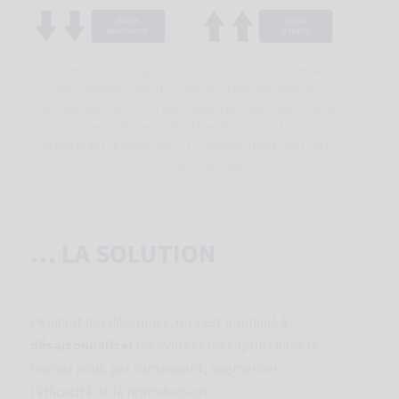
Schéma 1. Stratégie pour la reproduction : mises
bas régulièrement espacées tout au long de
l’année, possibilité d’une réduction maximale de la
période improductive de l’animal
(agnelages/brebis/an > 1), augmentant ainsi les
revenus de l’élevage.
… LA SOLUTION
Pendant des décennies, on s’est appliqué à
désaisonnaliser
les ovins et les caprins dans le
monde pour, par conséquent, augmenter
l’efficacité de la reproduction.