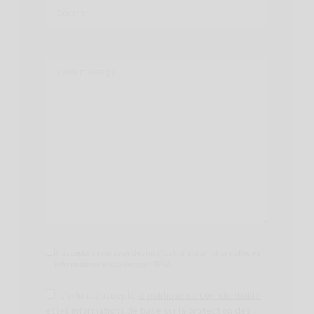
J'accepte de recevoir des notifications promotionnelles ou
informatives envoyées par HIPRA
J'ai lu et j'accepte
la politique de confidentialité
et les
informations de base sur la protection des