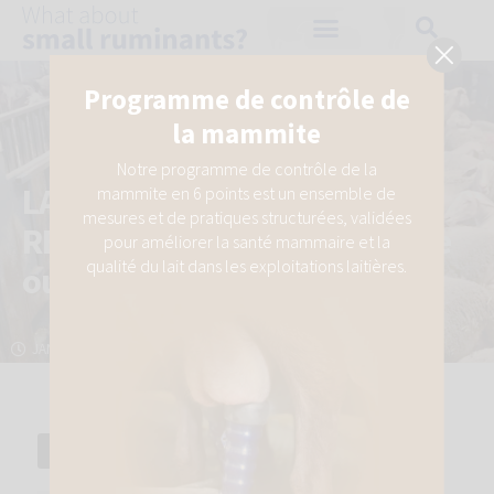
Programme de contrôle de
la mammite
Notre programme de contrôle de la
LA SAISONNALITÉ DE LA
mammite en 6 points est un ensemble de
mesures et de pratiques structurées, validées
REPRODUCTION : un problème
pour améliorer la santé mammaire et la
qualité du lait dans les exploitations laitières.
ou une opportunité ?
JANVIER 5, 2021