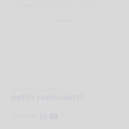
données
.
Suivez nous