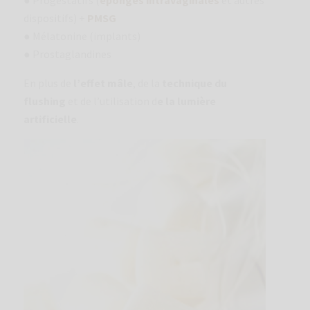
● Progestatifs (
éponges intravaginales
et autres
dispositifs) +
PMSG
● Mélatonine (implants)
● Prostaglandines
En plus de
l’effet mâle
, de la
technique du
flushing
et de l’utilisation d
e la lumière
artificielle
.