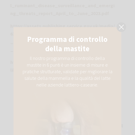
l_ruminant_disease_surveillance_and_emergi
ng_threats_report_April_to_June_2023.pdf
https://assets.publishing.service.gov.uk/media/
632d82cb8fa8f51d1f83391f/GB_small_ruminant
_disease_surveillance_and_emerging_threats
_report_-_April_to_June_2022.pdf
https://ahdb.org.uk/knowledge-
library/abortion-vaccines-in-sheep
Messaggio precedente
Proteggili per tutta la vita: Principali problemi nel
periodo post-svezzamento