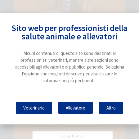
Post successivo
Quale può essere l’impatto di una mungitura
Sito web per professionisti della
inadeguata?
salute animale e allevatori
Alcuni contenuti di questo sito sono destinati ai
professionisti veterinari, mentre altre sezioni sono
Related
Posts
accessibili agli allevatori e al pubblico generale. Seleziona
l’opzione che meglio ti descrive per visualizzare le
Aborti dovuti a Chlamydia abortus: miti e
informazioni più pertinenti.
realtà
12 Dicembre 2025
Punti chiave per la diagnosi di 𝘊. 𝘢𝘣𝘰𝘳𝘵𝘶𝘴:
Veterinario
Allevatore
Altro
agire tempestivamente per garantirne il
controllo
12 Maggio 2026