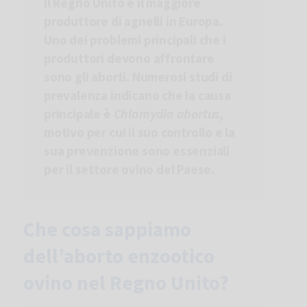
Il Regno Unito è il maggiore
produttore di agnelli in Europa.
Uno dei problemi principali che i
produttori devono affrontare
sono gli aborti. Numerosi studi di
prevalenza indicano che la causa
principale è
Chlamydia abortus
,
motivo per cui il suo controllo e la
sua prevenzione sono essenziali
per il settore ovino del Paese.
Accetto di ricevere notifiche promozionali o
Che cosa sappiamo
informative inviate da HIPRA.
Ho letto e accetto l'informativa sulla
privacy
e
le
informazioni di base sulla protezione dei dati.
dell’aborto enzootico
ovino nel Regno Unito?
Informazioni di base sulla protezione dei dati