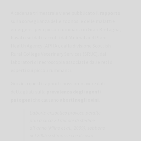
personali:
A cadenza trimestrale viene pubblicato il
rapporto
Titolare:
LABORATORIOS HIPRA, S.A.
Scopi:
Gestione del rapporto contrattuale e/o commerciale con
sulla sorveglianza delle zoonosi e delle malattie
HIPRA, compreso l'invio di notizie, promozioni e inviti ad eventi
emergenti per i piccoli ruminanti in Gran Bretagna,
sponsorizzati da HIPRA.
Base giuridica:
Esecuzione del rapporto contrattuale e legittimo
basato sui dati raccolti dall’Animal and Plant
interesse di HIPRA.
Health Agency (APHA), dalla divisione Scottish
Destinatari:
Terze parti a cui HIPRA ha affidato servizi di cloud
computing, sicurezza, auditing, posta, supporto tecnico e
Rural College Veterinary Services (SRUC), dai
informatico, nonché società del suo gruppo.
laboratori di necroscopia associati e dalle reti di
Diritti: richiedere l'accesso, la rettifica o la cancellazione dei dati
personali e altri diritti come spiegato nelle informazioni aggiuntive.
esperti sui piccoli ruminanti.
Puoi visualizzare le informazioni aggiuntive dettagliate sulla
protezione dei dati nella nostra
Informativa sulla privacy
.
Grazie a questi rapporti possiamo avere dati
Per ulteriori informazioni, consulta la nostra
informazioni
dettagliati sulla
prevalenza degli agenti
dettagliate sulla protezione dei dati
.
patogeni
che causano
aborti negli ovini.
L’aborto enzootico provoca perdite
pari a circa 20 milioni di sterline
all’anno (Milne et al., 2009), sebbene
nel 2005 si stimasse che il costo