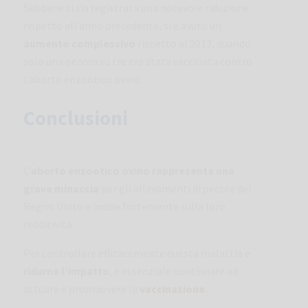
Sebbene si sia registrata una notevole riduzione
rispetto all’anno precedente, si è avuto un
aumento complessivo
rispetto al 2013, quando
solo una pecora su tre era stata vaccinata contro
l’aborto enzootico ovino.
Conclusioni
L’
aborto enzootico ovino rappresenta una
grave minaccia
per gli allevamenti di pecore del
Regno Unito e incide fortemente sulla loro
redditività.
Per controllare efficacemente questa malattia e
ridurne l’impatto
, è essenziale continuare ad
attuare e promuovere la
vaccinazione
.