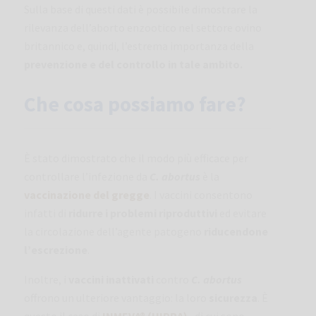
Sulla base di questi dati è possibile dimostrare la
rilevanza dell’aborto enzootico nel settore ovino
britannico e, quindi, l’estrema importanza della
prevenzione e del controllo in tale ambito.
Che cosa possiamo fare?
È stato dimostrato che il modo più efficace per
controllare l’infezione da
C. abortus
è la
vaccinazione
del gregge
. I vaccini consentono
infatti di
ridurre i problemi riproduttivi
ed evitare
la circolazione dell’agente patogeno
riducendone
l’escrezione
.
Inoltre, i
vaccini inattivati
contro
C. abortus
offrono un ulteriore vantaggio: la loro
sicurezza
. È
questo il caso di
INMEVA® (HIPRA)
, di cui sono