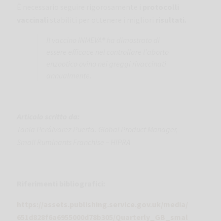
È necessario seguire rigorosamente i
protocolli
vaccinali
stabiliti per ottenere i migliori
risultati.
Il vaccino INMEVA
®
ha dimostrato di
essere efficace nel controllare l’aborto
enzootico ovino nei greggi rivaccinati
annualmente.
Articolo scritto da:
Tania Perálvarez Puerta. Global Product Manager,
Small Ruminants Franchise – HIPRA
Riferimenti bibliografici:
https://assets.publishing.service.gov.uk/media/
651d828f6a6955000d78b305/Quarterly_GB_smal