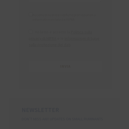
Accetto di ricevere notifiche promozionali o
informative inviate da HIPRA
Ho letto e accetto la
Politica sulla
privacy di HIPRA
e le
Informazioni di base
sulla protezione dei dati
.
NEWSLETTER
DON’T MISS ANY UPDATES ON SMALL RUMINANTS