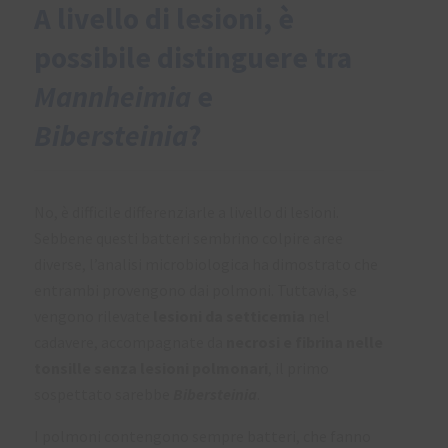
A livello di lesioni, è
possibile distinguere tra
Mannheimia
e
Bibersteinia
?
No, è difficile differenziarle a livello di lesioni.
Sebbene questi batteri sembrino colpire aree
diverse, l’analisi microbiologica ha dimostrato che
entrambi provengono dai polmoni. Tuttavia, se
vengono rilevate
lesioni da setticemia
nel
cadavere, accompagnate da
necrosi e fibrina nelle
tonsille senza lesioni polmonari
, il primo
sospettato sarebbe
Bibersteinia
.
I polmoni contengono sempre batteri, che fanno