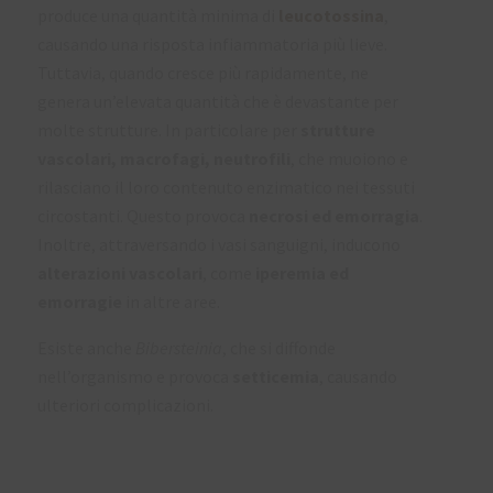
produce una quantità minima di
leucotossina
,
causando una risposta infiammatoria più lieve.
Tuttavia, quando cresce più rapidamente, ne
genera un’elevata quantità che è devastante per
molte strutture. In particolare per
strutture
vascolari, macrofagi, neutrofili
, che muoiono e
rilasciano il loro contenuto enzimatico nei tessuti
circostanti. Questo provoca
necrosi ed emorragia
.
Inoltre, attraversando i vasi sanguigni, inducono
alterazioni vascolari
, come
iperemia ed
emorragie
in altre aree.
Esiste anche
Bibersteinia
, che si diffonde
nell’organismo e provoca
setticemia
, causando
ulteriori complicazioni.