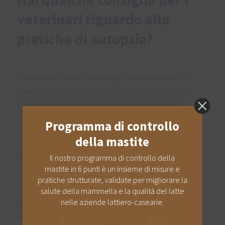
veterinari riguardo alle
pratiche di autopsia?
Ricorda che sono un patologo e sono convinto che
questa sia una tecnica utile. Ritengo che i veterinari
eseguano già l’autopsia con una certa frequenza.
Tuttavia, i protocolli devono essere adattati per
essere meno complessi e più pratici, in modo da
evitare che diventi un ostacolo e possa essere
eseguita più facilmente.
Nelle università insegniamo protocolli adatti ai
laboratori di autopsia e alle dimostrazioni per gli
studenti. Tuttavia, sul campo, è necessario
adottare un approccio diverso e utilizzare altre