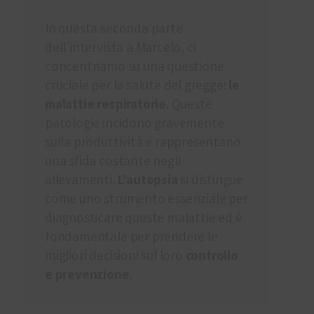
In questa seconda parte
dell’intervista a Marcelo, ci
concentriamo su una questione
cruciale per la salute del gregge:
le
malattie respiratorie
. Queste
patologie incidono gravemente
sulla produttività e rappresentano
una sfida costante negli
allevamenti.
L’autopsia
si distingue
come uno strumento essenziale per
diagnosticare queste malattie ed è
Accetto di ricevere notifiche promozionali o
informative inviate da HIPRA.
fondamentale per prendere le
Ho letto e accetto l'informativa sulla
privacy
e
le
migliori decisioni sul loro
controllo
informazioni di base sulla protezione dei dati.
e prevenzione
.
Informazioni di base sulla protezione dei dati