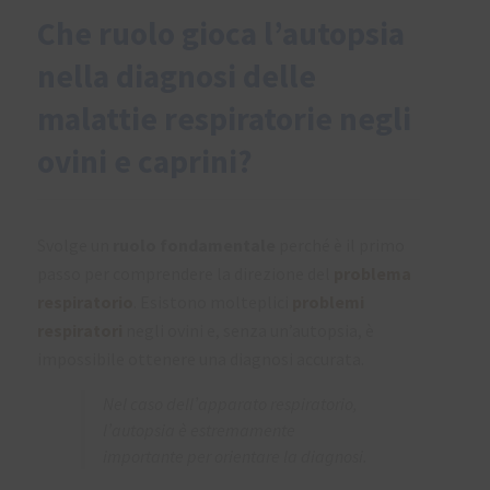
personali:
Che ruolo gioca l’autopsia
Titolare:
LABORATORIOS HIPRA, S.A.
nella diagnosi delle
Scopi:
Gestione del rapporto contrattuale e/o commerciale con
HIPRA, compreso l'invio di notizie, promozioni e inviti ad eventi
malattie respiratorie negli
sponsorizzati da HIPRA.
Base giuridica:
Esecuzione del rapporto contrattuale e legittimo
interesse di HIPRA.
ovini e caprini?
Destinatari:
Terze parti a cui HIPRA ha affidato servizi di cloud
computing, sicurezza, auditing, posta, supporto tecnico e
informatico, nonché società del suo gruppo.
Diritti: richiedere l'accesso, la rettifica o la cancellazione dei dati
personali e altri diritti come spiegato nelle informazioni aggiuntive.
Svolge un
ruolo fondamentale
perché è il primo
Puoi visualizzare le informazioni aggiuntive dettagliate sulla
passo per comprendere la direzione del
problema
protezione dei dati nella nostra
Informativa sulla privacy
.
respiratorio
. Esistono molteplici
problemi
Per ulteriori informazioni, consulta la nostra
informazioni
respiratori
negli ovini e, senza un’autopsia, è
dettagliate sulla protezione dei dati
.
impossibile ottenere una diagnosi accurata.
Nel caso dell’apparato respiratorio,
l’autopsia è estremamente
importante per orientare la diagnosi.