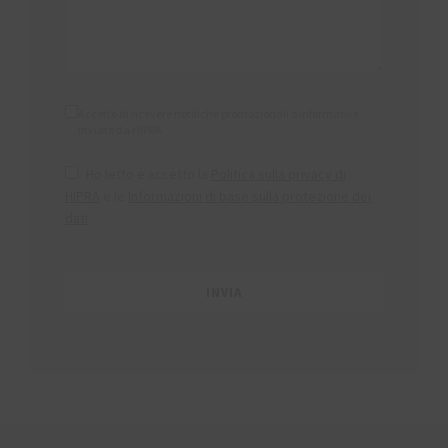
Accetto di ricevere notifiche promozionali o informative
inviate da HIPRA
Ho letto e accetto la
Politica sulla privacy di
HIPRA
e le
Informazioni di base sulla protezione dei
dati
.