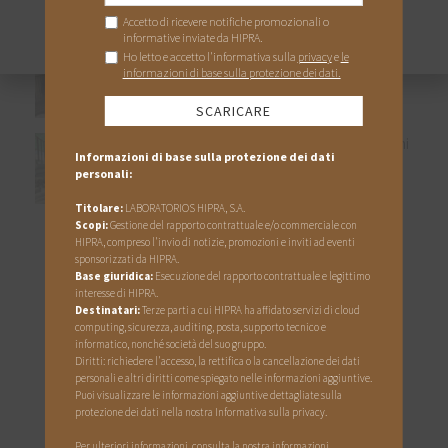
Related
Posts
Veterinario
Allevatore
Altro
Intervista a Marcelo de las Heras (parte 1):
L’importanza dell’autopsia
12 Maggio 2026
Proteggili per tutta la vita: principali problemi
nella fase di ingrasso
11 Luglio 2024
CATEGORIE
Altre malattie di capre e pecore
Esperienza sul campo
Mastite
Respiratori