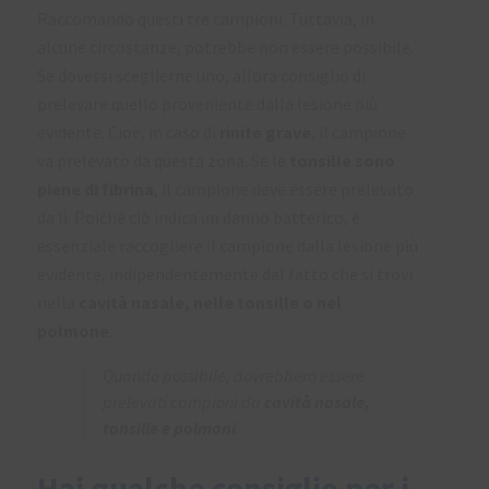
Raccomando questi tre campioni. Tuttavia, in
alcune circostanze, potrebbe non essere possibile.
Se dovessi sceglierne uno, allora consiglio di
prelevare quello proveniente dalla lesione più
evidente. Cioè, in caso di
rinite grave
, il campione
va prelevato da questa zona. Se le
tonsille sono
piene di fibrina
, il campione deve essere prelevato
da lì. Poiché ciò indica un danno batterico, è
essenziale raccogliere il campione dalla lesione più
evidente, indipendentemente dal fatto che si trovi
nella
cavità nasale, nelle tonsille o nel
polmone
.
Quando possibile, dovrebbero essere
prelevati campioni da
cavità nasale,
tonsille e polmoni
.
Hai qualche consiglio per i