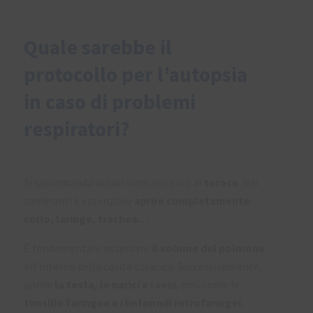
Quale sarebbe il
protocollo per l’autopsia
in caso di problemi
respiratori?
Si raccomanda di non limitarsi solo al
torace
. Nei
ruminanti è essenziale
aprire completamente
:
collo, laringe, trachea…
È fondamentale osservare
il volume del polmone
all’interno della cavità toracica. Successivamente,
aprire
la testa, le narici e i seni
, così come le
tonsille faringee e i linfonodi retrofaringei
.