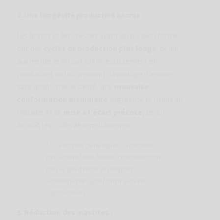
2. Une longévité productive accrue :
Les brebis et les chèvres ayant un pis bien formé
ont des
cycles de production plus longs
, ce qui
augmente le retour sur investissement en
produisant du lait pendant davantage d’années
sans problème de santé. Une
mauvaise
conformation mammaire
augmente le risque de
maladie et de
mise à l’écart précoce
, ce qui
accroît les coûts de remplacement.
La sélection génétique d’animaux
présentant une bonne conformation
du pis peut avoir un impact
économique significatif sur une
exploitation
3. Réduction des mastites :