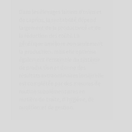
Dans les élevages laitiers d’ovins et
de caprins, la rentabilité dépend
largement de la productivité et de
la réduction des coûts. La
génétique améliore non seulement
la production, mais elle optimise
également l’ensemble du système
de production et donne des
résultats extraordinaires lorsqu’elle
est complétée par des mesures de
routine supplémentaires en
J'accepte de recevoir des notifications
promotionnelles ou informatives envoyées par
matière de traite, d’hygiène, de
HIPRA
nutrition et de gestion.
J'ai lu et accepté les
Politique de confidentialité
et
Informations de base sur la protection des données