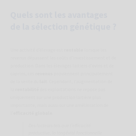
Informations de base sur la protection des données
personnelles :
Quels sont les avantages
Contrôleur :
LABORATORIOS HIPRA, S.A.
de la sélection génétique ?
Objectifs :
Gérer la relation contractuelle et/ou commerciale
avec HIPRA, y compris l'envoi de nouvelles, de promotions et
d'invitations à des événements sponsorisés par HIPRA.
Base légale :
Exécution de la relation contractuelle et Intérêt
légitime d'HIPRA.
Une activité d’élevage est
rentable
lorsque les
Destinataires :
Les tiers auxquels HIPRA a confié des services de
cloud computing, de sécurité, d'audit, de mailing, de support
revenus dépassent les coûts d’investissement et de
technique et informatique, ainsi que les sociétés de son groupe.
production. Dans les élevages laitiers d’ovins et de
Droits : demander l'accès et la rectification ou l'effacement des
données personnelles et autres droits comme expliqué dans les
caprins, ces
revenus
proviennent principalement
informations complémentaires. Vous pouvez consulter les
de la vente du
lait
. Cependant, l’augmentation de
informations supplémentaires détaillées sur la protection des
données dans notre
Politique de confidentialité
.
la
rentabilité
des exploitations ne repose pas
uniquement sur une production laitière plus
Pour plus d'informations, veuillez consulter notre
informations
détaillées sur la protection des données
.
importante, mais aussi sur une amélioration de
l’
efficacité globale
.
Des facteurs tels que l’efficacité
productive, la longévité fonctionnelle