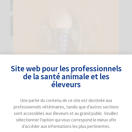
24 avril 2026
Mammite subclinique et résistance aux
antibiotiques: existe-t-il un lien?
12 mai 2026
CATÉGORIES
Site web pour les professionnels
Autres maladies des chèvres et des moutons
de la santé animale et les
Expérience sur le terrain
éleveurs
Le piétin
Une partie du contenu de ce site est destinée aux
Mammites
professionnels vétérinaires, tandis que d’autres sections
Réduction des antibiotiques
sont accessibles aux éleveurs et au grand public. Veuillez
sélectionner l’option qui vous correspond le mieux afin
Reproduction
d’accéder aux informations les plus pertinentes.