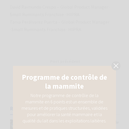
David Raimundo Crespo – Global Product Manager ·
Small Ruminants Franchise · HIPRA
Tania Perálvarez Puerta – Global Product Manager
· Small Ruminants Franchise · HIPRA
Post précédent
Entretien avec une experte : comment pouvons-
nous contrôler 𝘊𝘩𝘭𝘢𝘮𝘺𝘥𝘪𝘢 𝘢𝘣𝘰𝘳𝘵𝘶𝘴? (partie 2)
Related
Posts
La sélection génétique : un pilier essentiel de
la santé du pis