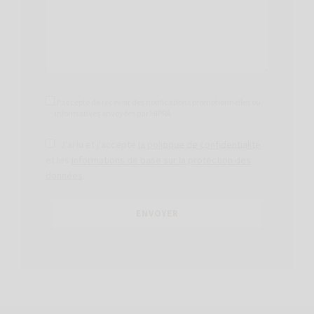
J'accepte de recevoir des notifications promotionnelles ou
informatives envoyées par HIPRA
J'ai lu et j'accepte
la politique de confidentialité
et les
informations de base sur la protection des
données
.