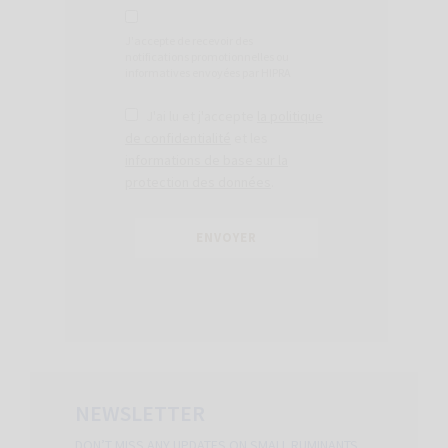
J'accepte de recevoir des
notifications promotionnelles ou
informatives envoyées par HIPRA
J'ai lu et j'accepte
la politique
de confidentialité
et les
informations de base sur la
protection des données
.
NEWSLETTER
DON’T MISS ANY UPDATES ON SMALL RUMINANTS