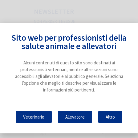
NEWSLETTER
NON PERDERTI NESSUN
AGGIORNAMENTO SUI PICCOLI
RUMINANTI
Sito web per professionisti della
salute animale e allevatori
Alcuni contenuti di questo sito sono destinati ai
professionisti veterinari, mentre altre sezioni sono
accessibili agli allevatori e al pubblico generale. Seleziona
l’opzione che meglio ti descrive per visualizzare le
informazioni più pertinenti.
Veterinario
Allevatore
Altro