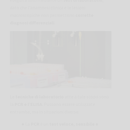
eseguita solo mediante un
test di laboratorio
,
dato che l’anamnesi clinica e le lesioni
macroscopiche non permettono
corrette
diagnosi differenziali
.
Le
tecniche di laboratorio
atte a tale scopo sono
la
PCR e l’ELISA
. Possono essere utilizzate
entrambe, ma in situazioni diverse:
● La
PCR
è un
test veloce, sensibile e