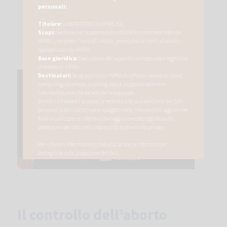
personali:
abbiamo attualmente a
disposizione e molto altro ancora.
Titolare:
LABORATORIOS HIPRA, S.A.
Scopi:
Gestione del rapporto contrattuale e/o commerciale con
HIPRA, compreso l'invio di notizie, promozioni e inviti ad eventi
sponsorizzati da HIPRA.
Base giuridica:
Esecuzione del rapporto contrattuale e legittimo
interesse di HIPRA.
Destinatari:
Terze parti a cui HIPRA ha affidato servizi di cloud
computing, sicurezza, auditing, posta, supporto tecnico e
informatico, nonché società del suo gruppo.
Diritti: richiedere l'accesso, la rettifica o la cancellazione dei dati
personali e altri diritti come spiegato nelle informazioni aggiuntive.
Puoi visualizzare le informazioni aggiuntive dettagliate sulla
protezione dei dati nella nostra
Informativa sulla privacy
.
Per ulteriori informazioni, consulta la nostra
informazioni
dettagliate sulla protezione dei dati
.
Il controllo dell’aborto