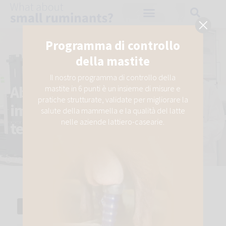
Programma di controllo
della mastite
Il nostro programma di controllo della
Aborti nei piccoli ruminanti:
mastite in 6 punti è un insieme di misure e
pratiche strutturate, validate per migliorare la
importanza della diagnosi e
salute della mammella e la qualità del latte
nelle aziende lattiero-casearie.
tecniche disponibili
APRILE 22, 2021