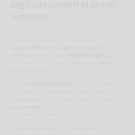
negli allevamenti di piccoli
ruminanti
È estremamente importante eseguire una
diagnosi di laboratorio rapida e conclusiva
per
identificare e controllare un’
epidemia di aborti
,
consentendo l’istituzione e l’attuazione di
misure
di controllo adeguate
.
Oltre all’
impatto economico
degli agenti abortivi
sull’allevamento, occorre tenere a mente anche il
potenziale zoonotico. Una gamma molto ampia di
agenti abortivi
nei piccoli ruminanti ha un
potenziale zoonotico
.
La
diagnosi corretta
dell’agente può essere