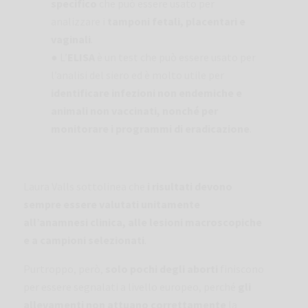
specifico
che può essere usato per
analizzare i
tamponi fetali, placentari e
vaginali
.
● L’
ELISA
è un test che può essere usato per
l’analisi del siero ed è molto utile per
identificare infezioni non endemiche e
animali non vaccinati, nonché per
monitorare i programmi di eradicazione
.
Laura Valls sottolinea che
i risultati devono
sempre essere valutati unitamente
all’anamnesi clinica, alle lesioni macroscopiche
e a campioni selezionati
.
Purtroppo, però,
solo pochi degli aborti
finiscono
per essere segnalati a livello europeo, perché
gli
allevamenti non attuano correttamente
la