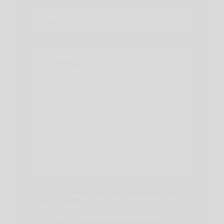
Accetto di ricevere notifiche promozionali o informative
inviate da HIPRA
Ho letto e accetto la
Politica sulla privacy di