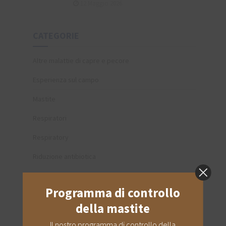
12 Maggio 2026
CATEGORIE
Altre malattie di capre e pecore
Esperienza sul campo
Mastite
Respiratori
Respiratory
Riduzione antibiotica
Riproduttivo
Programma di controllo
Zoppina
della mastite
Il nostro programma di controllo della