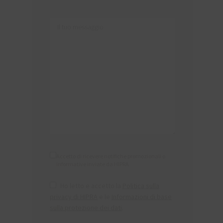
Accetto di ricevere notifiche promozionali o
informative inviate da HIPRA
Ho letto e accetto la
Politica sulla
privacy di HIPRA
e le
Informazioni di base
sulla protezione dei dati
.