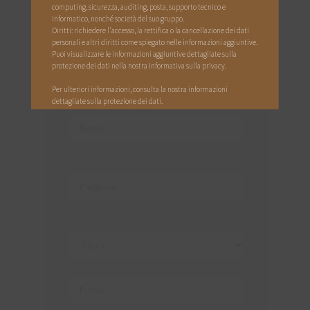
questo motivo ti incoraggiamo a
computing, sicurezza, auditing, posta, supporto tecnico e
informatico, nonché società del suo gruppo.
contattare il nostro team di esperti sui
Diritti: richiedere l'accesso, la rettifica o la cancellazione dei dati
piccoli ruminanti per porre domande o
personali e altri diritti come spiegato nelle informazioni aggiuntive.
discutere di eventuali dubbi circa la
Puoi visualizzare le informazioni aggiuntive dettagliate sulla
protezione dei dati nella nostra
Informativa sulla privacy
.
prevenzione sanitaria di pecore, capre e
agnelli.
Per ulteriori informazioni, consulta la nostra
informazioni
dettagliate sulla protezione dei dati
.