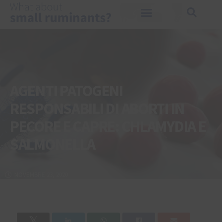
AGENTI PATOGENI
RESPONSABILI DI ABORTI IN
PECORE E CAPRE: CHLAMYDIA E
SALMONELLA
NOVEMBRE 23, 2020