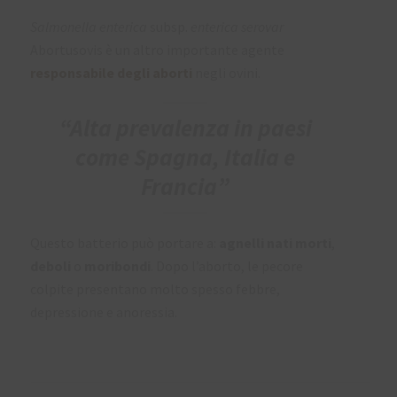
Salmonella enterica
subsp.
enterica serovar
Abortusovis è un altro importante agente
responsabile degli aborti
negli ovini.
“Alta prevalenza in paesi
come Spagna, Italia e
Francia”
Questo batterio può portare a:
agnelli nati morti
,
deboli
o
moribondi
. Dopo l’aborto, le pecore
colpite presentano molto spesso febbre,
depressione e anoressia.