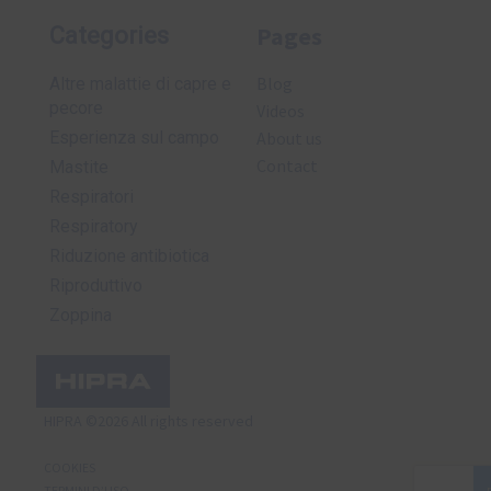
Pages
Categories
Blog
Altre malattie di capre e
pecore
Videos
Esperienza sul campo
About us
Contact
Mastite
Respiratori
Respiratory
Riduzione antibiotica
Riproduttivo
Zoppina
HIPRA ©2026 All rights reserved
COOKIES
TERMINI D’USO