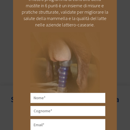
mastite in 6 punti è un insieme di misure e
NEWSLETTER
pratiche strutturate, validate per migliorare la
NON PERDERTI NESSUN
salute della mammella e la qualità del latte
AGGIORNAMENTO SUI PICCOLI
nelle aziende lattiero-casearie.
RUMINANTI
Sito web per professionisti della
salute animale e allevatori
Alcuni contenuti di questo sito sono destinati ai
professionisti veterinari, mentre altre sezioni sono